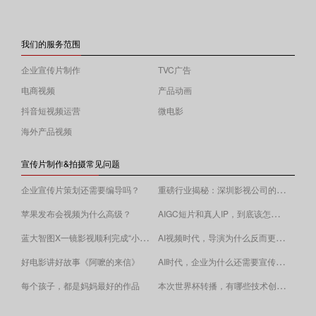
我们的服务范围
企业宣传片制作
TVC广告
电商视频
产品动画
抖音短视频运营
微电影
海外产品视频
宣传片制作&拍摄常见问题
重磅行业揭秘：深圳影视公司的收费逻辑！
企业宣传片策划还需要编导吗？
AIGC短片和真人IP，到底该怎么选？
苹果发布会视频为什么高级？
蓝大智图X一镜影视顺利完成“小蓝本”广告影片拍摄制作。
AI视频时代，导演为什么反而更重要？
AI时代，企业为什么还需要宣传片？
好电影讲好故事《阿嚒的来信》
​本次世界杯转播，有哪些技术创新值得关注？
每个孩子，都是妈妈最好的作品