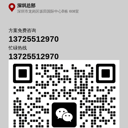
深圳总部
深圳市龙岗区坂田国际中心B栋 608室
方案免费咨询
13725512970
忙碌热线
13725512970