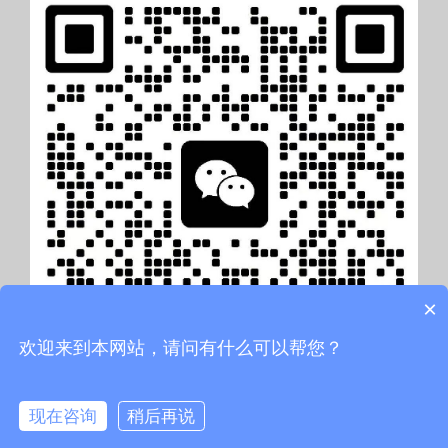
×
欢迎来到本网站，请问有什么可以帮您？
现在咨询
稍后再说
Copyright@ 2014-2020 深圳市一镜影视传媒科技有限公司 All rights reserved.
粤ICP备18101740号