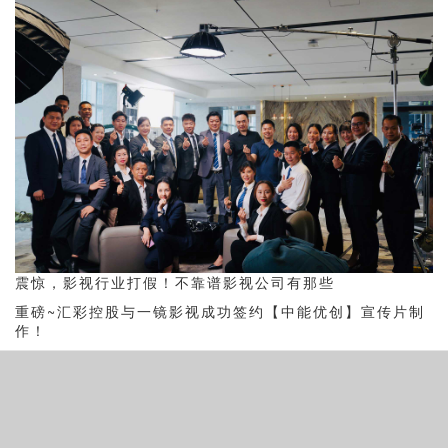
震惊，影视行业打假！不靠谱影视公司有那些
重磅~汇彩控股与一镜影视成功签约【中能优创】宣传片制
作！