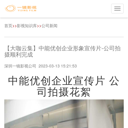
Toggl
navig
首页
>>
影视知识库
>>
公司新闻
【大咖云集】中能优创企业形象宣传片-公司拍
摄顺利完成
深圳一镜影视公司 2023-03-13 15:21:53
中能优创企业宣传片 公
司拍摄花絮