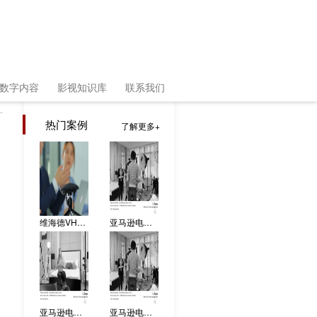
数字内容
影视知识库
联系我们
热门案例
了解更多
维海德VHD－700产品宣传片拍摄花絮
亚马逊电商视频 拍摄花絮03
助
亚马逊电商视频 拍摄花絮02
亚马逊电商视频 拍摄花絮01