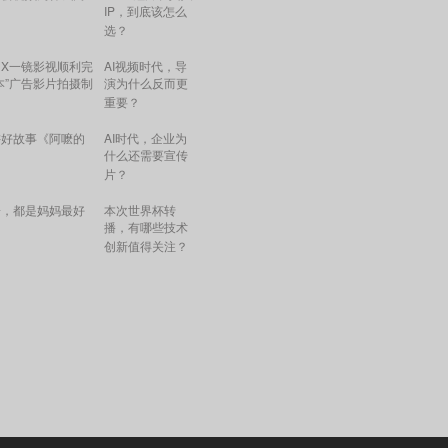
IP，到底该怎么
选？
X一镜影视顺利完
AI视频时代，导
本”广告影片拍摄制
演为什么反而更
重要？
讲好故事《阿嚒的
AI时代，企业为
什么还需要宣传
片？
子，都是妈妈最好
​本次世界杯转
播，有哪些技术
创新值得关注？