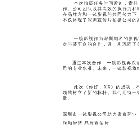
本次拍摄任务时间紧迫，责任重
作。公司团队以其高效的执行力和
在品牌方和一镜影视的共同努力下
不仅体现了深圳宣传片拍摄公司的
一镜影视作为深圳知名的影视制
次与某车企的合作，进一步巩固了
通过本次合作，一镜影视再次证
司的专业水准。未来，一镜影视将
此次《你好，XX》的成功，不
领域树立了新的标杆。我们期待一
量。
深圳市一镜影视公司助力康泰药业
联和智慧 品牌宣传片