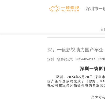
深圳市一
Ma
首页
>>
影视知识库
>>
公司新闻
首
na
深圳一镜影视助力国产车企
深圳一镜影视公司 2024-05-29 13:39:0
深圳一镜影
深圳，2024年5月20日 深圳
国产某车企成功完成了《你好，X
视公司在宣传片拍摄领域的专业实
品牌方