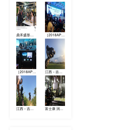
这
鼎禾盛形象宣传片 拍摄花絮
［2018APEC中小企业工商论坛］拍摄花絮
［2018APEC中小企业工商论坛］拍摄花絮
江西－吉安形象宣传片 拍摄花絮
江西－吉安形象宣传片 拍摄花絮
富士康 润鸿餐饮 形象宣传片拍摄花絮