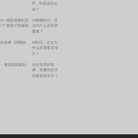
IP，到底该怎么
选？
X一镜影视顺利完
AI视频时代，导
本”广告影片拍摄制
演为什么反而更
重要？
讲好故事《阿嚒的
AI时代，企业为
什么还需要宣传
片？
子，都是妈妈最好
​本次世界杯转
播，有哪些技术
创新值得关注？