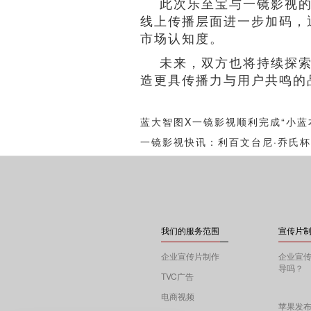
此次乐至宝与一镜影视的
线上传播层面进一步加码，
市场认知度。
未来，双方也将持续探
造更具传播力与用户共鸣的
蓝大智图X一镜影视顺利完成“小蓝
一镜影视快讯：利百文台尼·乔氏杯
我们的服务范围
宣传片制
企业宣传片制作
企业宣
导吗？
TVC广告
电商视频
苹果发