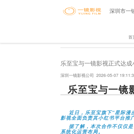
深圳市一
Ma
首页
>>
影视知识库
>>
公司新闻
首
na
乐至宝与一镜影视正式达成
深圳一镜影视公司 2026-05-07 19:11:3
乐至宝与一镜
近日，乐至宝旗下“星际漫
影视全面负责其小红书平台推
据了解，本次合作不仅仅是
系统化运营布局。