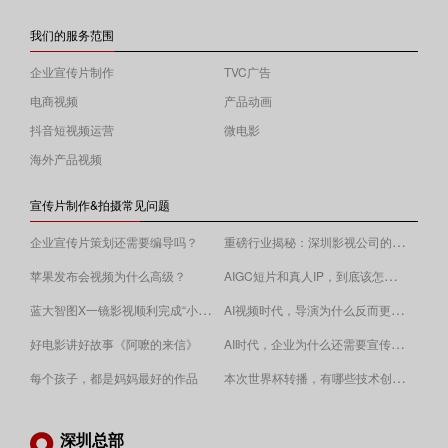
我们的服务范围
企业宣传片制作
TVC广告
电商视频
产品动画
抖音短视频运营
微电影
海外产品视频
宣传片制作&拍摄常见问题
重磅行业揭秘：深圳影视公司的收费逻辑！
企业宣传片策划还需要编导吗？
AIGC短片和真人IP，到底该怎么选？
苹果发布会视频为什么高级？
蓝大智图X一镜影视顺利完成“小蓝本”广告影片拍摄制作。
AI视频时代，导演为什么反而更重要？
AI时代，企业为什么还需要宣传片？
好电影讲好故事《阿嚒的来信》
​本次世界杯转播，有哪些技术创新值得关注？
每个孩子，都是妈妈最好的作品
深圳总部