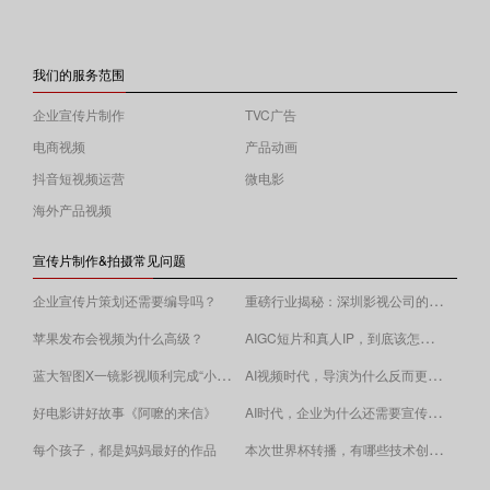
我们的服务范围
企业宣传片制作
TVC广告
电商视频
产品动画
抖音短视频运营
微电影
海外产品视频
宣传片制作&拍摄常见问题
重磅行业揭秘：深圳影视公司的收费逻辑！
企业宣传片策划还需要编导吗？
AIGC短片和真人IP，到底该怎么选？
苹果发布会视频为什么高级？
蓝大智图X一镜影视顺利完成“小蓝本”广告影片拍摄制作。
AI视频时代，导演为什么反而更重要？
AI时代，企业为什么还需要宣传片？
好电影讲好故事《阿嚒的来信》
​本次世界杯转播，有哪些技术创新值得关注？
每个孩子，都是妈妈最好的作品