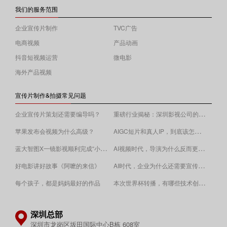
我们的服务范围
企业宣传片制作
TVC广告
电商视频
产品动画
抖音短视频运营
微电影
海外产品视频
宣传片制作&拍摄常见问题
重磅行业揭秘：深圳影视公司的收费逻辑！
企业宣传片策划还需要编导吗？
AIGC短片和真人IP，到底该怎么选？
苹果发布会视频为什么高级？
蓝大智图X一镜影视顺利完成“小蓝本”广告影片拍摄制作。
AI视频时代，导演为什么反而更重要？
AI时代，企业为什么还需要宣传片？
好电影讲好故事《阿嚒的来信》
​本次世界杯转播，有哪些技术创新值得关注？
每个孩子，都是妈妈最好的作品
深圳总部
深圳市龙岗区坂田国际中心B栋 608室