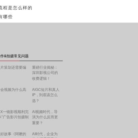
流程是怎么样的
有哪些
作&拍摄常见问题
传片策划还需要编
重磅行业揭秘：
深圳影视公司的
收费逻辑！
布会视频为什么高
AIGC短片和真人
IP，到底该怎么
选？
X一镜影视顺利完
AI视频时代，导
本”广告影片拍摄制
演为什么反而更
重要？
讲好故事《阿嚒的
AI时代，企业为