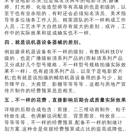
术专业电影导演,也是成名没两年的电影导演;摄像
师、灯光师、化妆造型师等有高級的也是初级的，以
至于也有业余组的，有时还会必须知名演员、美术指
导等多位场务工作人员。精英团队的不一样构成工作
人员，工艺水平大自然就存有挺大的差别，或许，工
作中的实际效果和提成确实也不一样。
四，就是说机器设备器械的差别。
例如摄录机器设备有不一样的级别，有数码科技DV
级的，也是广播级标清系列产品的(而标清系列产品
又分成好几个型号规格，不一样型号规格拍攝实际效
果不一样)，也有超清系列产品，以至于是电影胶片
机;也有就是说拍攝的輔助机器设备用的多与少，如
升降平台、大摇臂、影棚等等等等，这都与房地产宣
传片制作的经费预算息息相关。
五，不一样的花费，直接影响后期合成质量实际效果
详细的后期合成包含：剪接、二三维动画制作、粒子
特效生成、色调解说词配音、背景图音、特效音……
等等等等，不一样的经费预算,配备不一样的制做计
划方案,这种全是依据经费预算成占比的提高或降低,.