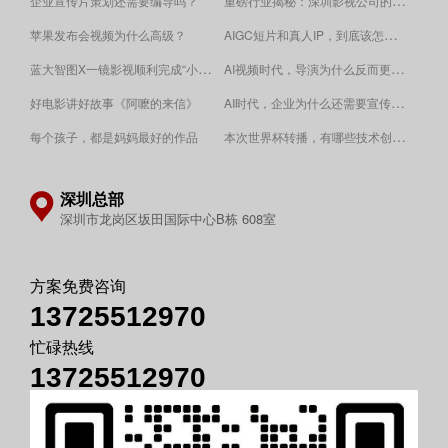
重磅行业揭秘：深圳影视公司的收费逻辑！
企业宣传片策划还需要编导吗？
AIGC短片和真人IP，到底该怎么选？
苹果发布会视频为什么高级？
蓝大智图X一镜影视顺利完成“小蓝本”广告影片拍摄制作。
AI视频时代，导演为什么反而更重要？
AI时代，企业为什么还需要宣传片？
好电影讲好故事《阿嚒的来信》
​本次世界杯转播，有哪些技术创新值得关注？
每个孩子，都是妈妈最好的作品
深圳总部
深圳市龙岗区坂田国际中心B栋 608室
方案免费咨询
13725512970
忙碌热线
13725512970