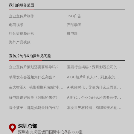
我们的服务范围
企业宣传片制作
TVC广告
电商视频
产品动画
抖音短视频运营
微电影
海外产品视频
宣传片制作&拍摄常见问题
重磅行业揭秘：深圳影视公司的收费逻辑！
企业宣传片策划还需要编导吗？
AIGC短片和真人IP，到底该怎么选？
苹果发布会视频为什么高级？
蓝大智图X一镜影视顺利完成“小蓝本”广告影片拍摄制作。
AI视频时代，导演为什么反而更重要？
AI时代，企业为什么还需要宣传片？
好电影讲好故事《阿嚒的来信》
​本次世界杯转播，有哪些技术创新值得关注？
每个孩子，都是妈妈最好的作品
深圳总部
深圳市龙岗区坂田国际中心B栋 608室