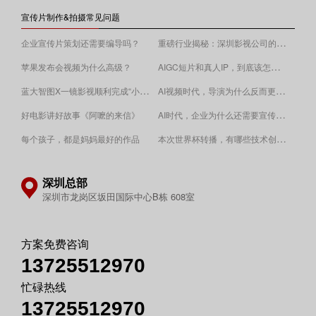
宣传片制作&拍摄常见问题
重磅行业揭秘：深圳影视公司的收费逻辑！
企业宣传片策划还需要编导吗？
AIGC短片和真人IP，到底该怎么选？
苹果发布会视频为什么高级？
蓝大智图X一镜影视顺利完成“小蓝本”广告影片拍摄制作。
AI视频时代，导演为什么反而更重要？
AI时代，企业为什么还需要宣传片？
好电影讲好故事《阿嚒的来信》
​本次世界杯转播，有哪些技术创新值得关注？
每个孩子，都是妈妈最好的作品
深圳总部
深圳市龙岗区坂田国际中心B栋 608室
方案免费咨询
13725512970
忙碌热线
13725512970