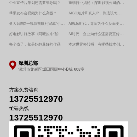
重磅行业揭秘：深圳影视公司的收费逻辑！
企业宣传片策划还需要编导吗？
AIGC短片和真人IP，到底该怎么选？
苹果发布会视频为什么高级？
蓝大智图X一镜影视顺利完成“小蓝本”广告影片拍摄制作。
AI视频时代，导演为什么反而更重要？
AI时代，企业为什么还需要宣传片？
好电影讲好故事《阿嚒的来信》
​本次世界杯转播，有哪些技术创新值得关注？
每个孩子，都是妈妈最好的作品
深圳总部
深圳市龙岗区坂田国际中心B栋 608室
方案免费咨询
13725512970
忙碌热线
13725512970