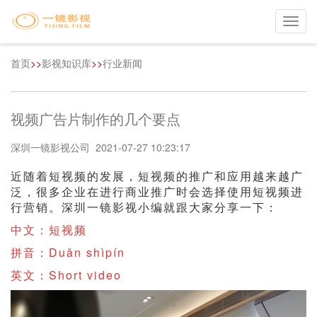
Toggl
navig
首页
>>
影视知识库
>>
行业新闻
视频广告片制作的几个要点
深圳一镜影视公司 2021-07-27 10:23:17
近随着短视频的发展，短视频的推广和应用越来越广
泛，很多企业在进行商业推广时会选择使用短视频进
行营销。深圳一镜影视小编就跟大家分享一下：
中文：短视频
拼音：Duǎn shìpín
英文：Short video