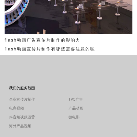
flash动画广告宣传片制作的影响力
flash动画宣传片制作有哪些需要注意的呢
我们的服务范围
企业宣传片制作
TVC广告
电商视频
产品动画
抖音短视频运营
微电影
海外产品视频