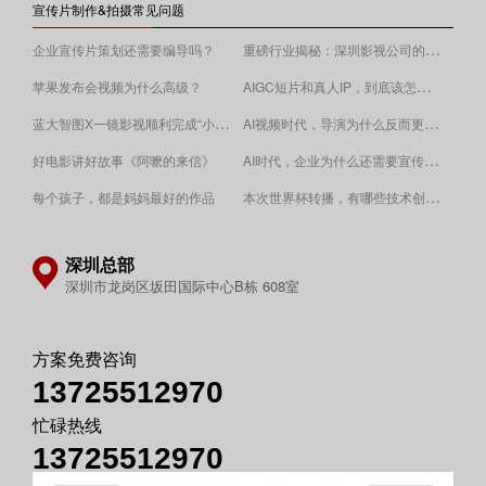
宣传片制作&拍摄常见问题
重磅行业揭秘：深圳影视公司的收费逻辑！
企业宣传片策划还需要编导吗？
AIGC短片和真人IP，到底该怎么选？
苹果发布会视频为什么高级？
蓝大智图X一镜影视顺利完成“小蓝本”广告影片拍摄制作。
AI视频时代，导演为什么反而更重要？
AI时代，企业为什么还需要宣传片？
好电影讲好故事《阿嚒的来信》
​本次世界杯转播，有哪些技术创新值得关注？
每个孩子，都是妈妈最好的作品
深圳总部
深圳市龙岗区坂田国际中心B栋 608室
方案免费咨询
13725512970
忙碌热线
13725512970