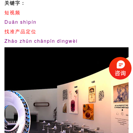
关键字：
短视频
Duǎn shìpín
找准产品定位
Zhǎo zhǔn chǎnpǐn dìngwèi