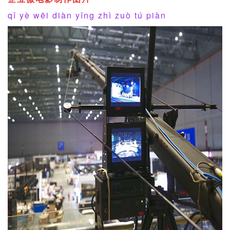
qǐ yè wēi diàn yǐng zhì zuò tú piàn