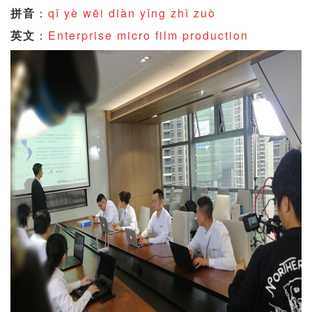
拼音
：
qǐ yè wēi diàn yǐng zhì zuò
英文
：
Enterprise micro film production