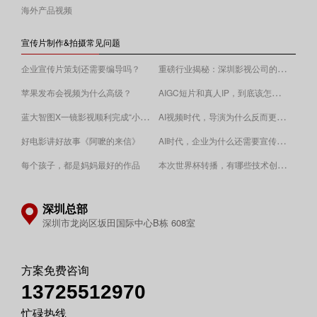
海外产品视频
宣传片制作&拍摄常见问题
重磅行业揭秘：深圳影视公司的收费逻辑！
企业宣传片策划还需要编导吗？
AIGC短片和真人IP，到底该怎么选？
苹果发布会视频为什么高级？
蓝大智图X一镜影视顺利完成“小蓝本”广告影片拍摄制作。
AI视频时代，导演为什么反而更重要？
AI时代，企业为什么还需要宣传片？
好电影讲好故事《阿嚒的来信》
​本次世界杯转播，有哪些技术创新值得关注？
每个孩子，都是妈妈最好的作品
深圳总部
深圳市龙岗区坂田国际中心B栋 608室
方案免费咨询
13725512970
忙碌热线