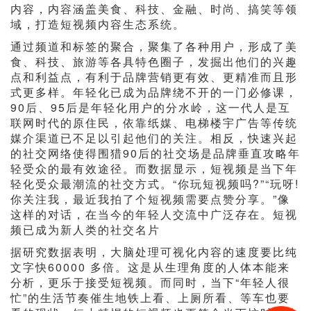
内容，内容涵盖美食、科技、金融、时尚、搞笑等领
域，打造短视频内容生态系统。
通过频道和标签的聚合，聚集了各种用户，形成了美
食、科技、旅游等各具特色圈子，发掘出他们的兴趣
点和利益点，有利于品牌营销更有效、更精准而且形
式更多样。年轻化已成为品牌绕不开的一门必修课，
90后、95后是年轻化用户的分水岭，这一代人是互
联网时代的原住民，依靠纸媒、电梯楼宇广告等传统
媒介渠道已不足以引起他们的关注。相反，快速兴起
的社交网络使得围猎90后的社交场是品牌垂直攻略年
轻受众的最有效途径。而数据显示，短视频是当下年
轻化受众最潮流的社交方式。“你玩短视频吗?”“玩呀!
你关注我，最近我拍了个短视频需要点赞分享。”像
这样的对话，在当今的年轻人交流中广泛存在。短视
频已成为新人类的社交名片
据研究数据表明，大脑处理可视化内容的速度要比纯
文字快60000 多倍。这是从生理角度的人体本能来
分析，更乐于接受短视频。而同时，当下“年轻人很
忙”的生活节奏催生地铁上看、上厕所看、等车也要