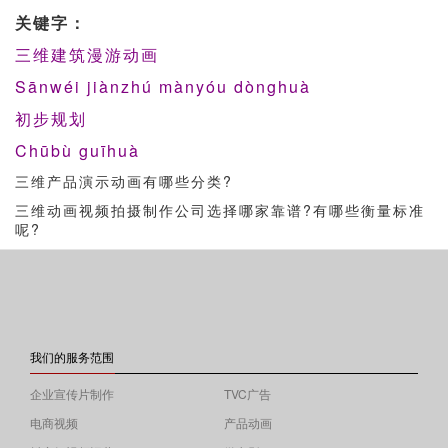
关键字：
三维建筑漫游动画
Sānwéi jiànzhú mànyóu dònghuà
初步规划
Chūbù guīhuà
三维产品演示动画有哪些分类?
三维动画视频拍摄制作公司选择哪家靠谱?有哪些衡量标准
呢?
我们的服务范围
企业宣传片制作
TVC广告
电商视频
产品动画