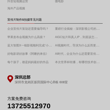
抖音短视频运营
微电影
海外产品视频
宣传片制作&拍摄常见问题
重磅行业揭秘：深圳影视公司的收费逻辑！
企业宣传片策划还需要编导吗？
AIGC短片和真人IP，到底该怎么选？
苹果发布会视频为什么高级？
蓝大智图X一镜影视顺利完成“小蓝本”广告影片拍摄制作。
AI视频时代，导演为什么反而更重要？
AI时代，企业为什么还需要宣传片？
好电影讲好故事《阿嚒的来信》
​本次世界杯转播，有哪些技术创新值得关注？
每个孩子，都是妈妈最好的作品
深圳总部
深圳市龙岗区坂田国际中心B栋 608室
方案免费咨询
13725512970