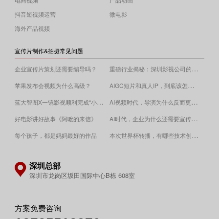
抖音短视频运营
微电影
海外产品视频
宣传片制作&拍摄常见问题
重磅行业揭秘：深圳影视公司的收费逻辑！
企业宣传片策划还需要编导吗？
AIGC短片和真人IP，到底该怎么选？
苹果发布会视频为什么高级？
蓝大智图X一镜影视顺利完成“小蓝本”广告影片拍摄制作。
AI视频时代，导演为什么反而更重要？
AI时代，企业为什么还需要宣传片？
好电影讲好故事《阿嚒的来信》
​本次世界杯转播，有哪些技术创新值得关注？
每个孩子，都是妈妈最好的作品
深圳总部
深圳市龙岗区坂田国际中心B栋 608室
方案免费咨询