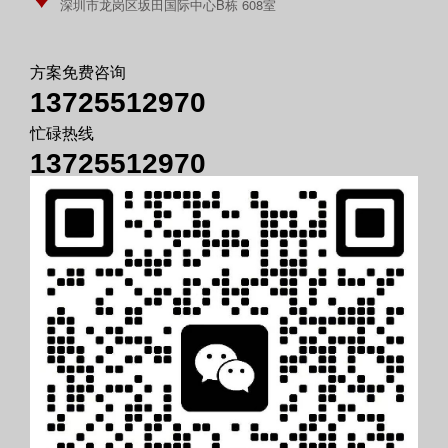
深圳市龙岗区坂田国际中心B栋 608室
方案免费咨询
13725512970
忙碌热线
13725512970