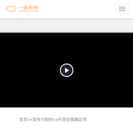
Toggl
navig
Play
Video
首页
>>
宣传片制作
>>
抖音短视频运营