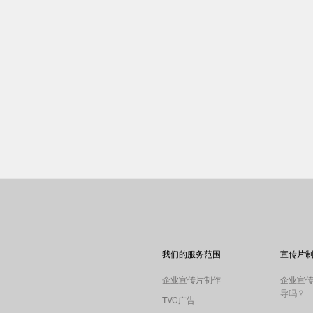
我们的服务范围
宣传片制
企业宣传片制作
企业宣
导吗？
TVC广告