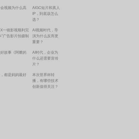
布会视频为什么高
AIGC短片和真人
IP，到底该怎么
选？
X一镜影视顺利完
AI视频时代，导
本”广告影片拍摄制
演为什么反而更
重要？
讲好故事《阿嚒的
AI时代，企业为
什么还需要宣传
片？
子，都是妈妈最好
​本次世界杯转
播，有哪些技术
创新值得关注？