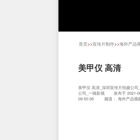
首页
>>
宣传片制作
>>
海外产品
美甲仪 高清
美甲仪 高清_深圳宣传片拍摄公司
公司_一镜影视
发布于
2021-0
09:50:36
频道： 海外产品视