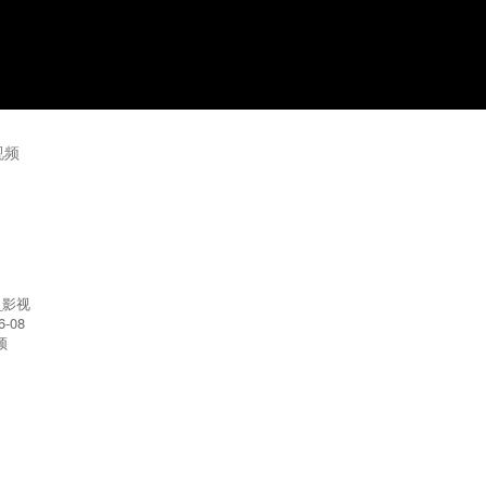
视频
_影视
6-08
频