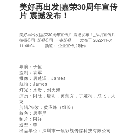
美好再出发|嘉荣30周年宣传
片 震撼发布！
美好再出发|嘉荣30周年宣传片 震撼发布！_深圳宣传片
拍摄公司_影视公司_一镜影视
发布于
2022-11-01
11:46:04
频道： 企业宣传片制作
导演：子恒
监制：袁军
摄像：唐楚泽，James
航拍：James
灯光：水贵，刘天海
演员：阿旺，唐明，黄莞乔，丁娅桐，成飞，大
龙
剪辑/特效：黄应峰（组长）
校色：唐宇昊
制片：阿祥
造型：李
出品单位：深圳市一镜影视传媒科技有限公司