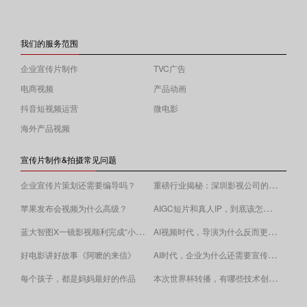
我们的服务范围
企业宣传片制作
TVC广告
电商视频
产品动画
抖音短视频运营
微电影
海外产品视频
宣传片制作&拍摄常见问题
重磅行业揭秘：深圳影视公司的收费逻辑！
企业宣传片策划还需要编导吗？
AIGC短片和真人IP，到底该怎么选？
苹果发布会视频为什么高级？
蓝大智图X一镜影视顺利完成“小蓝本”广告影片拍摄制作。
AI视频时代，导演为什么反而更重要？
AI时代，企业为什么还需要宣传片？
好电影讲好故事《阿嚒的来信》
​本次世界杯转播，有哪些技术创新值得关注？
每个孩子，都是妈妈最好的作品