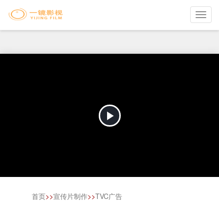
Toggl
navig
Play
Video
首页
>>
宣传片制作
>>
TVC广告