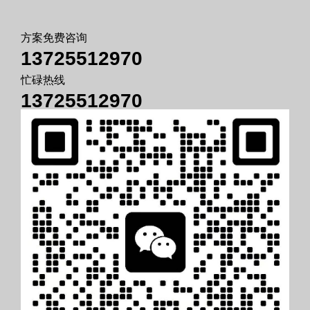
方案免费咨询
13725512970
忙碌热线
13725512970