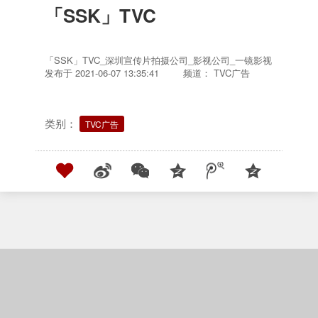
「SSK」TVC
「SSK」TVC_深圳宣传片拍摄公司_影视公司_一镜影视
发布于
2021-06-07 13:35:41
频道： TVC广告
类别：
TVC广告