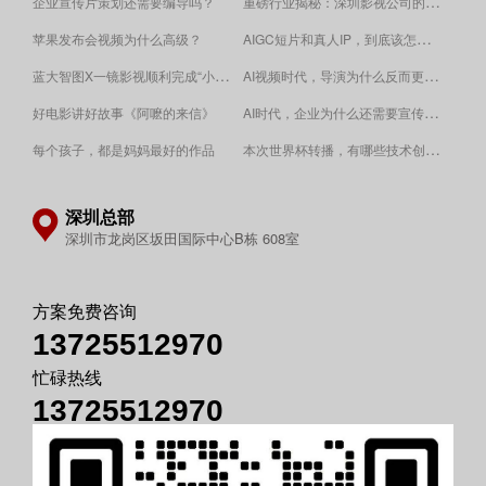
重磅行业揭秘：深圳影视公司的收费逻辑！
企业宣传片策划还需要编导吗？
AIGC短片和真人IP，到底该怎么选？
苹果发布会视频为什么高级？
蓝大智图X一镜影视顺利完成“小蓝本”广告影片拍摄制作。
AI视频时代，导演为什么反而更重要？
AI时代，企业为什么还需要宣传片？
好电影讲好故事《阿嚒的来信》
​本次世界杯转播，有哪些技术创新值得关注？
每个孩子，都是妈妈最好的作品
深圳总部
深圳市龙岗区坂田国际中心B栋 608室
方案免费咨询
13725512970
忙碌热线
13725512970