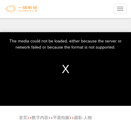
Toggl
navig
The media could not be loaded, either because the server or
network failed or because the format is not supported.
首页
>>
数字内容
>>
平面拍摄
>>
摄影-人物