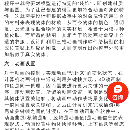
程序中就需要对模型进行特定的“装饰”，即创建材质
与贴图。为了让已创建的模型更加符合动画对象的特
性，这就需要设计师根据故事中的对象属性选用适合
的材料来表现物体的材质，从而令物体的颜色、透明
度、反光度等贴合物体的真实材质，相当于为模型种
植皮肤。而所谓的贴图，其相当于给动画对象穿上合
适的衣服，设计师利用三维动画制作软件给模型的相
应位置贴上对应的图像，从而使制作出的模型外形更
加酷似于真实物体。
六，动画设置
对于动画的控制，实现动画“动起来”的变化状态，在
计算机动画制作中通过利用关键帧实现，3D动画制
作也是同一原理，因而需要进行更为关键的一道程
序，即动画设置。所谓的动画设置，实则是对场景及
其物体设置关键帧，将动画中动作或场景变化最大的
一瞬间设置成关键帧，之后由计算机来完成插值(即
完成关键帧之间的过渡)。在三维动画制作软件中，
动画曲线(横轴是帧，竖轴是动画值)是动画信息的表
现形式，动画设置中物体快慢移动、上下跳跃等状态