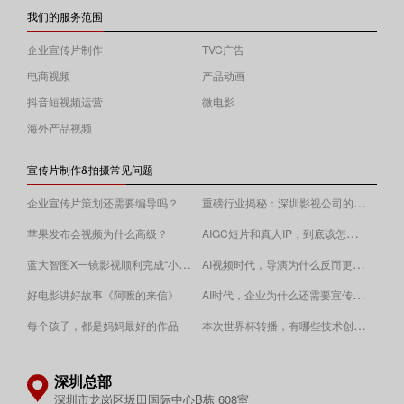
我们的服务范围
企业宣传片制作
TVC广告
电商视频
产品动画
抖音短视频运营
微电影
海外产品视频
宣传片制作&拍摄常见问题
重磅行业揭秘：深圳影视公司的收费逻辑！
企业宣传片策划还需要编导吗？
AIGC短片和真人IP，到底该怎么选？
苹果发布会视频为什么高级？
蓝大智图X一镜影视顺利完成“小蓝本”广告影片拍摄制作。
AI视频时代，导演为什么反而更重要？
AI时代，企业为什么还需要宣传片？
好电影讲好故事《阿嚒的来信》
​本次世界杯转播，有哪些技术创新值得关注？
每个孩子，都是妈妈最好的作品
深圳总部
深圳市龙岗区坂田国际中心B栋 608室