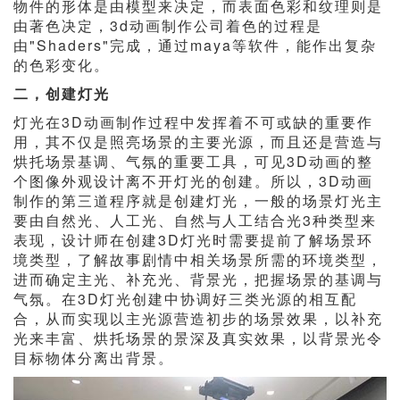
物件的形体是由模型来决定，而表面色彩和纹理则是
由著色决定，3d动画制作公司着色的过程是
由"Shaders"完成，通过maya等软件，能作出复杂
的色彩变化。
二，创建灯光
灯光在3D动画制作过程中发挥着不可或缺的重要作
用，其不仅是照亮场景的主要光源，而且还是营造与
烘托场景基调、气氛的重要工具，可见3D动画的整
个图像外观设计离不开灯光的创建。所以，3D动画
制作的第三道程序就是创建灯光，一般的场景灯光主
要由自然光、人工光、自然与人工结合光3种类型来
表现，设计师在创建3D灯光时需要提前了解场景环
境类型，了解故事剧情中相关场景所需的环境类型，
进而确定主光、补充光、背景光，把握场景的基调与
气氛。在3D灯光创建中协调好三类光源的相互配
合，从而实现以主光源营造初步的场景效果，以补充
光来丰富、烘托场景的景深及真实效果，以背景光令
目标物体分离出背景。