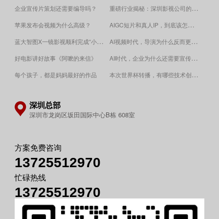
重磅行业揭秘：深圳影视公司的收费逻辑！
企业宣传片策划还需要编导吗？
AIGC短片和真人IP，到底该怎么选？
苹果发布会视频为什么高级？
蓝大智图X一镜影视顺利完成“小蓝本”广告影片拍摄制作。
AI视频时代，导演为什么反而更重要？
AI时代，企业为什么还需要宣传片？
好电影讲好故事《阿嚒的来信》
​本次世界杯转播，有哪些技术创新值得关注？
每个孩子，都是妈妈最好的作品
深圳总部
深圳市龙岗区坂田国际中心B栋 608室
方案免费咨询
13725512970
忙碌热线
13725512970