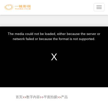
Toggl
navig
The media could not be loaded, either because the server or
network failed or because the format is not supported.
首页
>>
数字内容
>>
平面拍摄
>>
产品