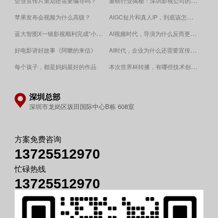
重磅行业揭秘：深圳影视公司的收费逻辑！
企业宣传片策划还需要编导吗？
AIGC短片和真人IP，到底该怎么选？
苹果发布会视频为什么高级？
蓝大智图X一镜影视顺利完成“小蓝本”广告影片拍摄制作。
AI视频时代，导演为什么反而更重要？
AI时代，企业为什么还需要宣传片？
好电影讲好故事《阿嚒的来信》
​本次世界杯转播，有哪些技术创新值得关注？
每个孩子，都是妈妈最好的作品
深圳总部
深圳市龙岗区坂田国际中心B栋 608室
方案免费咨询
13725512970
忙碌热线
13725512970