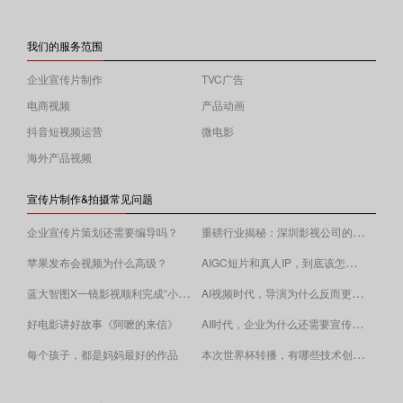
我们的服务范围
企业宣传片制作
TVC广告
电商视频
产品动画
抖音短视频运营
微电影
海外产品视频
宣传片制作&拍摄常见问题
重磅行业揭秘：深圳影视公司的收费逻辑！
企业宣传片策划还需要编导吗？
AIGC短片和真人IP，到底该怎么选？
苹果发布会视频为什么高级？
蓝大智图X一镜影视顺利完成“小蓝本”广告影片拍摄制作。
AI视频时代，导演为什么反而更重要？
AI时代，企业为什么还需要宣传片？
好电影讲好故事《阿嚒的来信》
​本次世界杯转播，有哪些技术创新值得关注？
每个孩子，都是妈妈最好的作品