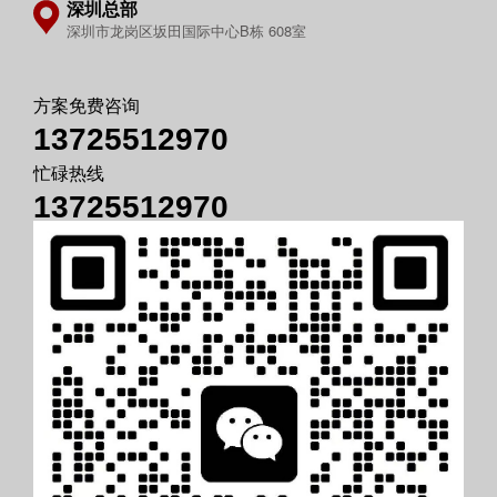
深圳总部
深圳市龙岗区坂田国际中心B栋 608室
方案免费咨询
13725512970
忙碌热线
13725512970