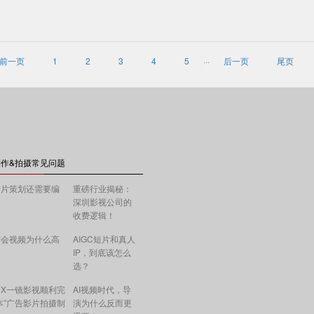
前一页
1
2
3
4
5
···
后一页
尾页
作&拍摄常见问题
传片策划还需要编
重磅行业揭秘：
深圳影视公司的
收费逻辑！
布会视频为什么高
AIGC短片和真人
IP，到底该怎么
选？
X一镜影视顺利完
AI视频时代，导
本”广告影片拍摄制
演为什么反而更