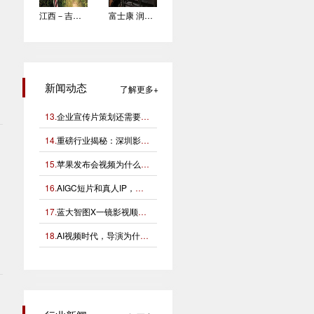
江西－吉安形象宣传片 拍摄花絮
富士康 润鸿餐饮 形象宣传片拍摄花絮
本
中
新闻动态
了解更多
13.
企业宣传片策划还需要编导吗？
14.
重磅行业揭秘：深圳影视公司的收费逻辑！
15.
苹果发布会视频为什么高级？
16.
AIGC短片和真人IP，到底该怎么选？
17.
蓝大智图X一镜影视顺利完成“小蓝本”广告影片拍摄制作。
18.
AI视频时代，导演为什么反而更重要？