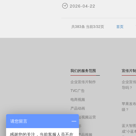
2026-04-22
共383条 当前3/32页
首页
我们的服务范围
宣传片制
企业宣传片制作
企业宣
导吗？
TVC广告
电商视频
苹果发
产品动画
级？
抖音短视频运营
请您留言
蓝大智图
微电影
成“小蓝
海外产品视频
感谢您的关注，当前客服人员不在