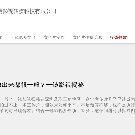
镜影视传媒科技有限公司
in
页
一镜影视简介
宣传片制作
宣传片拍摄花絮
媒体投放
vigation
做出来都很一般？一镜影视揭秘
一般？一镜影视揭秘在深圳及珠三角地区，企业宣传片几乎已经成
拍过不止一条宣传片，但效果始终平平。不是预算不够，也不是执
节同时出现偏差。结合一镜影视多年项目经验，这个问题可以拆成