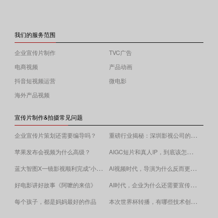
我们的服务范围
企业宣传片制作
TVC广告
电商视频
产品动画
抖音短视频运营
微电影
海外产品视频
宣传片制作&拍摄常见问题
重磅行业揭秘：深圳影视公司的收费逻辑！
企业宣传片策划还需要编导吗？
AIGC短片和真人IP，到底该怎么选？
苹果发布会视频为什么高级？
蓝大智图X一镜影视顺利完成“小蓝本”广告影片拍摄制作。
AI视频时代，导演为什么反而更重要？
AI时代，企业为什么还需要宣传片？
好电影讲好故事《阿嚒的来信》
​本次世界杯转播，有哪些技术创新值得关注？
每个孩子，都是妈妈最好的作品